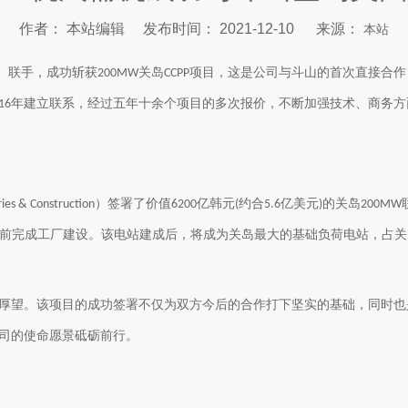
作者： 本站编辑 发布时间： 2021-12-10 来源：
本站
）联手，成功斩获
关岛
项目，这是公司与
斗山
的首次直接合作
200MW
CCPP
年建立联系，经过五年十余个项目的多次报价，不断加强技术、商务方
16
）签署了价值
亿韩元
约合
亿美元
的关岛
ies & Construction
6200
(
5.6
)
200MW
前完成工厂建设。该电站建成后，将成为关岛最大的基础负荷电站，占关
厚望。该项目的成功签署不仅为双方今后的合作打下坚实的基础，同时也
司的使命愿景砥砺前行。