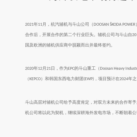
["wechat","weibo","qzone","douban","email"]
年
月，杭汽辅机与斗山公司（
2021
11
DOOSAN ŠKODA POWER
合作后，开展合作的第二个行业巨头。辅机公司与
斗山
自
20
国及欧洲的辅机供应商中脱颖而出并最终签约。
年
月
日，作为
的斗山重工（
2020
12
21
EPC
Doosan Heavy Industr
（
）和韩国东西电力财团
，项目预计在
年之
KEPCO
(EWP)
2024
斗山高层对辅机公司给予高度肯定，对双方未来的合作寄予
机公司将以此为契机，继续深耕海外发电市场，不断朝着公