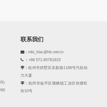
联系我们
：
mkt_htac@htc.net.cn
 ：
+86 571-85781633
：
杭州市拱墅区东新路1188号汽轮动
力大厦
R)
：
杭州市临平区塘栖镇工业区块塘旺
W)
街10号