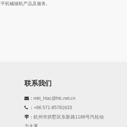
透平机械辅机产品及服务。
联系我们
：
mkt_htac@htc.net.cn
 ：
+86 571-85781633
：
杭州市拱墅区东新路1188号汽轮动
力大厦