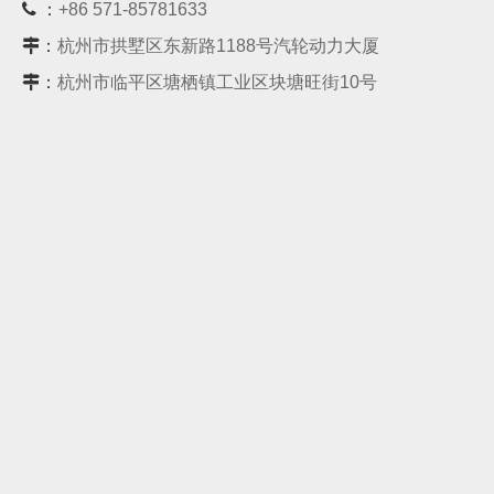
 ：
+86 571-85781633
：
杭州市拱墅区东新路1188号汽轮动力大厦
：
杭州市临平区塘栖镇工业区块塘旺街10号