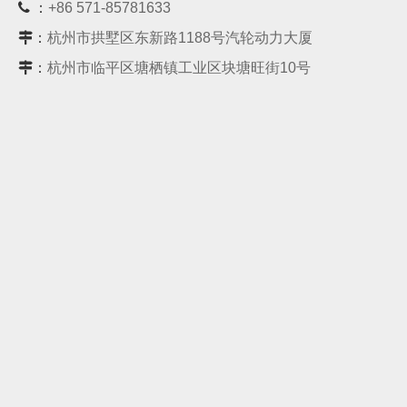
 ：
+86 571-85781633
：
杭州市拱墅区东新路1188号汽轮动力大厦
：
杭州市临平区塘栖镇工业区块塘旺街10号