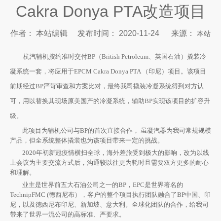
Cakra Donya PTA改造项目
作者： 本站编辑 发布时间： 2020-11-24 来源：
本站
["wechat","weibo","qzone","douban","email"]
杭汽辅机按约准时交付
BP（British Petroleum、英国石油）撬装冷
凝系统一套，将应用于EPCM Cakra Donya PTA （印尼）项目。该项目
前期经过BP严苛审查和方案比对，最终我司撬装冷凝系统得到对方认
可，用以替换其现场原美国产的冷凝系统，辅助BP实现该项目的扩容升
级。
此项目为辅机公司与
BP的首次直接合作， 虽凝汽器为我司常规规模
产品，但全系统整体撬装也为该项目带来一定的挑战。
2020年初新冠疫情横扫全球，海外差旅受到极大的影响，改为以线
上会议为主要交流方式后，沟通较以往更为耗时且需要双方更多的耐心
和理解。
业主是世界前五大石油公司之一的
BP，EPC是世界著名的
TechnipFMC (德西尼布），客户的整个项目执行团队融合了BP中国、印
尼，以及德西尼布印尼、新加坡、意大利。全球化团队的合作，给我司
带来了世界一流公司的高标准、严要求。